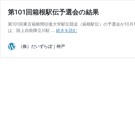
第101回箱根駅伝予選会の結果
第101回東京箱根間往復大学駅伝競走（箱根駅伝）の予選会が10月
第
は、陸上自衛隊立川駐 …
続きを読む
101
回
（株）だいずらぼ｜神戸
箱
根
駅
伝
予
選
会
の
結
果