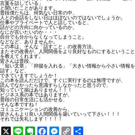
言葉を話している」
と聞いたことがあります。
普段僕たちは、何気ない日常の中、
人との会話をしない日はほぼないのではないでしょうか。
仕事やプライベートで人と話していると、
話がどの方向に向かっているのか、
なにが言いたいのか・・・
自分でも分からなくなってしまうこと。
などなど、ありませんか。
この本は、そんな「話すこと」の改善方法、
またその改善が、人間関係をより良好なものにするということ
を教えてくれます。
皆さんは普段、
「短い文章」「抑揚を入れる」「大きい情報から小さい情報を
話す」など、
できていますでしょうか！
この本を読んだだけで、すぐに実行するのは無理ですが、
読んでなかったら意識すらしなかったと思うので、
知っていて損はありません！！！
ビジネス系の本ではありますが、
普段の日常生活にも活かせる、
そんな本ですね！
コミュニケーションの改善から、
皆さんもより良い人間関係を築いていって下さい！！！
それでは失礼します！！！！
X
Line
Evernote
Facebook
Messenger
Copy
共