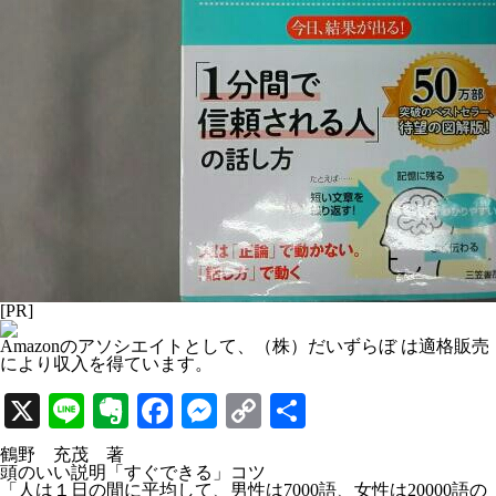
[PR]
Amazonのアソシエイトとして、（株）だいずらぼ は適格販売
により収入を得ています。
X
Line
Evernote
Facebook
Messenger
Copy
共
Link
有
鶴野 充茂 著
頭のいい説明「すぐできる」コツ
「人は１日の間に平均して、男性は7000語、女性は20000語の