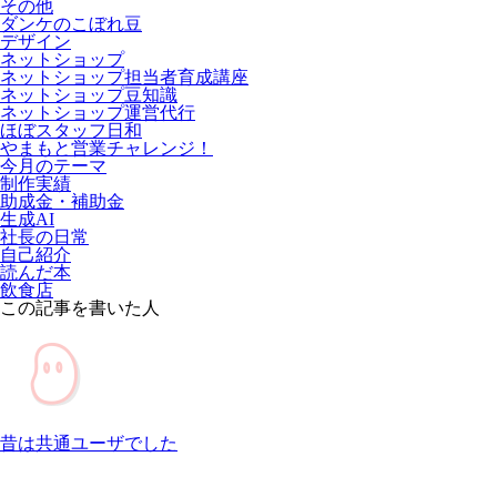
その他
ダンケのこぼれ豆
デザイン
ネットショップ
ネットショップ担当者育成講座
ネットショップ豆知識
ネットショップ運営代行
ほぼスタッフ日和
やまもと営業チャレンジ！
今月のテーマ
制作実績
助成金・補助金
生成AI
社長の日常
自己紹介
読んだ本
飲食店
この記事を書いた人
昔は共通ユーザでした