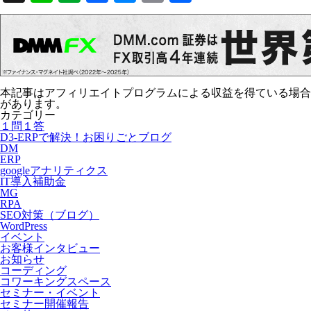
Link
有
本記事はアフィリエイトプログラムによる収益を得ている場合
があります。
カテゴリー
１問１答
D3-ERPで解決！お困りごとブログ
DM
ERP
googleアナリティクス
IT導入補助金
MG
RPA
SEO対策（ブログ）
WordPress
イベント
お客様インタビュー
お知らせ
コーディング
コワーキングスペース
セミナー・イベント
セミナー開催報告