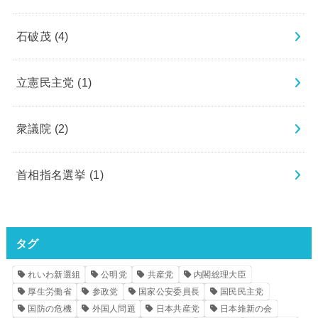
石破茂
(4)
立憲民主党
(1)
衆議院
(2)
首相指名選挙
(1)
タグ
れいわ新選組
公明党
共産党
内閣総理大臣
厚生労働省
参政党
国家公安委員長
国民民主党
国防の危機
外国人問題
日本共産党
日本維新の会