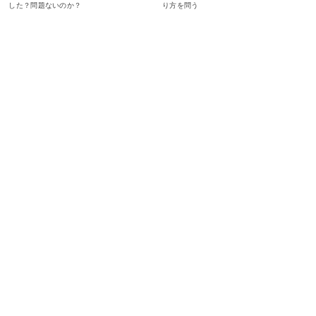
した？問題ないのか？
り方を問う