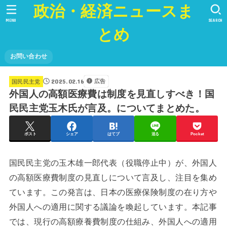
政治・経済ニュースま
MENU
SEARCH
とめ
お問い合わせ
2025.02.16
広告
国民民主党
外国人の高額医療費は制度を見直しすべき！国
民民主党玉木氏が言及。についてまとめた。
ポスト
シェア
はてブ
送る
Pocket
国民民主党の玉木雄一郎代表（役職停止中）が、外国人
の高額医療費制度の見直しについて言及し、注目を集め
ています。この発言は、日本の医療保険制度の在り方や
外国人への適用に関する議論を喚起しています。本記事
では、現行の高額療養費制度の仕組み、外国人への適用