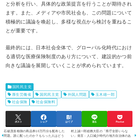
と分析を行い、具体的な政策提言を行うことが期待され
ます。また、メディアや市民社会も、この問題について
積極的に議論を喚起し、多様な視点から検討を重ねるこ
とが重要です。
最終的には、日本社会全体で、グローバル化時代におけ
る適切な医療保険制度のあり方について、建設的かつ前
向きな議論を展開していくことが求められています。
国民民主党
厚生労働省
国民民主党
外国人問題
玉木雄一郎
社会保険
社会保険料
ポスト
シェア
はてブ
送る
Pocket
石破茂首相側の商品券10万円分を配布した
村上誠一郎総務大臣の「県庁全部いらな
問題。誰に配ったのか？もらった人はどう
い」発言：人口減少時代の地方自治体のあ