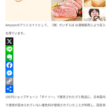
Amazonのアソシエイトとして、（株）だいずらぼ は適格販売により収入
を得ています。
X
Line
Evernote
Facebook
Messenger
Copy
Link
共
100円ショップチェーン「ダイソー」で販売されたグミ商品に、日本国内
有
で使用が認められていない着色料が使用されていたことが判明し、回収命