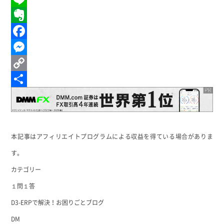
Line
Evernote
Facebook
Messenger
Copy
Link
共
有
本記事はアフィリエイトプログラムによる収益を得ている場合がありま
す。
カテゴリー
１問１答
D3-ERPで解決！お困りごとブログ
DM