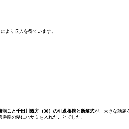
販売により収入を得ています。
勝龍こと千田川親方（38）の引退相撲と断髪式
が、大きな話題
徳勝龍の髪にハサミを入れたことでした。