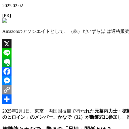
2025.02.02
[PR]
Amazonのアソシエイトとして、（株）だいずらぼ は適格
X
Line
Evernote
Facebook
Messenger
Copy
Link
共
2025年2月1日、東京・両国国技館で行われた
元幕内力士・徳
のヒロイン」のメンバー、かなで（32）が断髪式に参加
し、
有