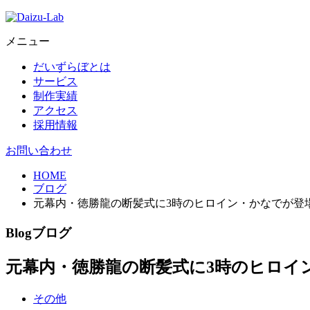
メニュー
だいずらぼとは
サービス
制作実績
アクセス
採用情報
お問い合わせ
HOME
ブログ
元幕内・徳勝龍の断髪式に3時のヒロイン・かなでが登
Blog
ブログ
元幕内・徳勝龍の断髪式に3時のヒロイ
その他