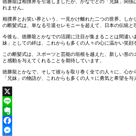
徳勝龍は相撲界を引退しましたが、かなでとの「兄妹」関係
れません。
相撲界とお笑い界という、一見かけ離れた二つの世界。しか
の断髪式は、単なる引退セレモニーを超えて、日本の伝統と
今後も、徳勝龍とかなでの活躍に注目が集まることは間違い
妹」としての絆は、これからも多くの人々の心に温かい笑顔
この断髪式は、スポーツと芸能の垣根を越えた、新しい形の
と感動を与えてくれることを期待しています。
徳勝龍とかなで、そして彼らを取り巻く全ての人々に、心か
「兄妹」の物語が、これからも多くの人々に勇気と希望を与
X
Line
Evernote
Facebook