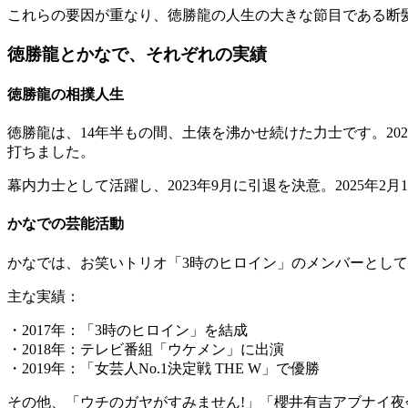
これらの要因が重なり、徳勝龍の人生の大きな節目である断
徳勝龍とかなで、それぞれの実績
徳勝龍の相撲人生
徳勝龍は、14年半もの間、土俵を沸かせ続けた力士です。2
打ちました。
幕内力士として活躍し、2023年9月に引退を決意。2025年
かなでの芸能活動
かなでは、お笑いトリオ「3時のヒロイン」のメンバーとして活
主な実績：
・2017年：「3時のヒロイン」を結成
・2018年：テレビ番組「ウケメン」に出演
・2019年：「女芸人No.1決定戦 THE W」で優勝
その他、「ウチのガヤがすみません!」「櫻井有吉アブナイ