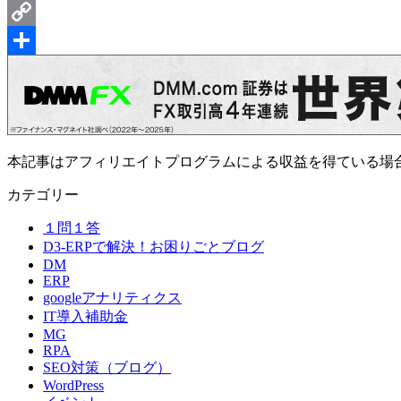
Messenger
Copy
Link
共
有
本記事はアフィリエイトプログラムによる収益を得ている場
カテゴリー
１問１答
D3-ERPで解決！お困りごとブログ
DM
ERP
googleアナリティクス
IT導入補助金
MG
RPA
SEO対策（ブログ）
WordPress