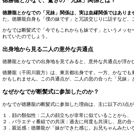
徳勝龍とかなで、驚きの「兄妹」関係とは？
徳勝龍とかなでの「兄妹」関係は、実は血縁関係ではありま
た。徳勝龍自身も「僕の妹です」と冗談交じりに話すなど、
かなでは断髪式で「今でもこれからも妹です」というメッセ
れていたのでしょう。
出身地から見る二人の意外な共通点
徳勝龍とかなでの出身地を見てみると、意外な共通点が浮か
徳勝龍（千田川親方）は、東京都出身です。一方、かなでも
かもしれません。この共通点が、二人の息の合った「兄妹」
なぜかなでが断髪式に参加したのか？
かなでが徳勝龍の断髪式に参加した理由は、主に以下の3点
１．顔の類似性：二人の顔立ちが非常に似ていることから、
２．バラエティ番組での共演：過去に何度も共演し、息の合
３．親近感：徳勝龍が「妹ができた感じ。お兄ちゃんみたい