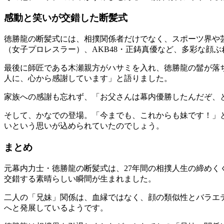
感動と笑いが交錯した断髪式
徳勝龍の断髪式には、相撲関係者だけでなく、スポーツ界や
（女子プロレスラー）、AKB48・正鋳真優など、多彩な顔
最後に師匠である木瀬親方がハサミを入れ、徳勝龍の髷が落
人に、心から感謝しています」と語りました。
家族への感謝も忘れず、「お父さんは幕内優勝したんだぞ、
そして、かなでの登場。「今までも、これからも妹です！」
いという思いが込められていたのでしょう。
まとめ
元幕内力士・徳勝龍の断髪式は、27年間の相撲人生の締め
交錯する素晴らしい瞬間が生まれました。
二人の「兄妹」関係は、血縁ではなく、顔の類似性とバラエ
へと発展しているようです。