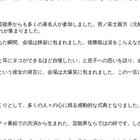
芸能界からも多くの著名人が参加しました。照ノ富士親方（元横
ぶれが集まりました。
ちた瞬間、会場は静寂に包まれました。徳勝龍は涙をこらえな
と耳にタコができるほど自慢したい」と息子への思いを語り、
という彼女の発言に、会場は大爆笑に包まれました。この一言
くくりとして、多くの人々の心に残る感動的な式典となりました
ティ番組での共演から生まれた、芸能界ならではの絆です。し