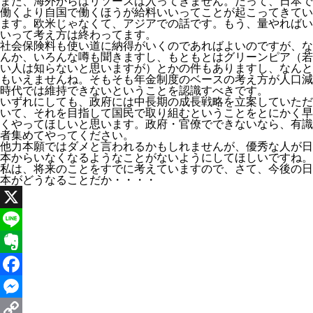
また、海外からはリソースは入ってきません。だって、日本で
働くより自国で働くほうが給料いいってことが起こってきてい
ます。欧米じゃなくて、アジアでの話です。もう、量やればい
いって考え方は終わってます。
社会保険料も使い道に納得がいくのであればよいのですが、な
んか、いろんな噂も聞きますし、もともとはグリーンピア（若
い人は知らないと思いますが）とかの件もありますし、なんと
もいえませんね。そもそも年金制度のベースの考え方が人口減
時代では維持できないということを認識すべきです。
いずれにしても、政府には中長期の成長戦略を立案していただ
いて、それを目指して国民で取り組むということをとにかく早
くやってほしいと思います。政府・官僚でできないなら、有識
者集めてやってください。
他力本願ではダメと言われるかもしれませんが、優秀な人が日
本からいなくなるようなことがないようにしてほしいですね。
私は、将来のことをすでに考えていますので、さて、今後の日
本がどうなることだか・・・・
X
Line
Evernote
Facebook
Messenger