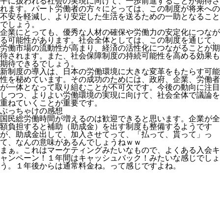
平に扱われる社会の実現に向けて、一歩前進することが期待さ
れます。パート労働者の方々にとっては、この制度が将来への
不安を軽減し、より安定した生活を送るための一助となること
でしょう。
企業にとっても、優秀な人材の確保や労働力の安定化につなが
る可能性があります。社会全体としては、この制度を通じて、
労働市場の流動性が高まり、経済の活性化につながることが期
待されます。また、社会保障制度の持続可能性を高める効果も
期待できるでしょう。
新制度の導入は、日本の労働環境に大きな変革をもたらす可能
性を秘めています。その成功のためには、政府、企業、労働者
が一体となって取り組むことが不可欠です。今後の動向に注目
しつつ、よりよい労働環境の実現に向けて、社会全体で議論を
重ねていくことが重要です。
ぶっちゃけの感想
国民総労働時間が増えるのは歓迎できると思います。企業が全
額負担すると補助（助成金）を出す制度も整備するようです
が、助成金出して、加入させてって、「払って、貰って」っ
て、なんの意味があるんでしょうねｗｗ
まぁ。これはマーケティングみたいなもので、
よくある入会キ
ャンペーン！１年間はキャッシュバック！
みたいな感じでしょ
う。１年後からは通常料金ね。って感じですよね。