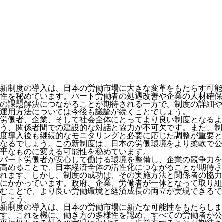
新制度の導入は、日本の労働市場に大きな変革をもたらす可能
性を秘めています。パート労働者の処遇改善や企業の人材確保
の課題解決につながることが期待される一方で、制度の詳細や
運用方法については今後も議論が続くことでしょう。
労働者、企業、そして社会全体にとってより良い制度となるよ
う、関係者間での建設的な対話と協力が不可欠です。また、制
度導入後も継続的なモニタリングと必要に応じた調整が重要と
なるでしょう。この新制度は、日本の労働環境をより柔軟で公
平なものに変える可能性を秘めています。
パート労働者が安心して働ける環境を整備し、企業の競争力を
高めることで、日本経済全体の活性化につながることが期待さ
れます。しかし、制度の成功は、その実施方法と関係者の協力
にかかっています。政府、企業、労働者が一体となって取り組
むことで、より良い労働環境と経済成長の両立が実現できるで
しょう。
新制度の導入は、日本の労働市場に新たな可能性をもたらしま
す。これを機に、働き方の多様性を認め、すべての労働者が公