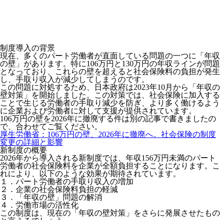
制度導入の背景
現在、
多くのパート労働者が直面している問題の一つに「年収
の壁」
があります。特に106万円と130万円の年収ラインが問題
となっており、これらの壁を超えると社会保険料の負担が発生
し、手取り収入が減少してしまうのです
。
この問題に対処するため、日本政府は2023年10月から「年収の
壁対策」を開始しました。この対策では、社会保険に加入する
ことで生じる労働者の手取り減少を防ぎ、より多く働けるよう
に企業および労働者に対して支援が提供されています。
106万円の壁を2026年に撤廃する件は別の記事で書きましたの
で、合わせてご覧ください。
厚生労働省：106万円の壁、2026年に撤廃へ。社会保険の制度
変更の詳細と影響
新制度の概要
2026年から導入される新制度では、
年収156万円未満のパート
労働者の社会保険料を企業が全額負担することに
なります。こ
れにより、以下のような効果が期待されています。
１．パート労働者の手取り収入の増加
２．企業の社会保険料負担の軽減
３．「年収の壁」問題の解消
４．労働市場の活性化
この制度は、現在の「年収の壁対策」をさらに発展させたもの