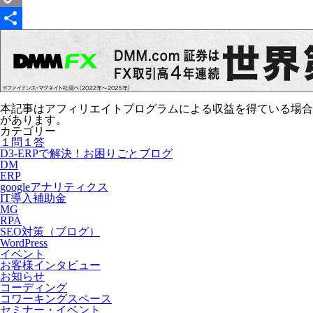
Copy
Link
共
有
本記事はアフィリエイトプログラムによる収益を得ている場合
があります。
カテゴリー
１問１答
D3-ERPで解決！お困りごとブログ
DM
ERP
googleアナリティクス
IT導入補助金
MG
RPA
SEO対策（ブログ）
WordPress
イベント
お客様インタビュー
お知らせ
コーディング
コワーキングスペース
セミナー・イベント