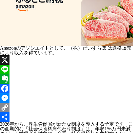
Amazonのアソシエイトとして、（株）だいずらぼ は適格販売
により収入を得ています。
X
Line
Evernote
Facebook
Messenger
Copy
2026年から、厚生労働省が新たな制度を導入する予定です。こ
Link
共
の画期的な「社会保険料肩代わり制度」は、
年収156万円未満