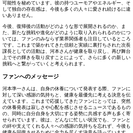
可能性を秘めています。彼の持つユーモアやエネルギー、そ
して独自の存在感は、今後も多くの人々に愛され続けるに違
いありません。
今後、復帰後の活動がどのような形で展開されるのか、ま
た、新たな挑戦や進化がどのように取り入れられるのかにつ
いては、ファンのみならず業界関係者も注目しているところ
です。これまで築かれてきた信頼と実績に裏打ちされた次長
課長としての活動は、河本さんが健康を取り戻し、再び舞台
上でその輝きを取り戻すことによって、さらに多くの新しい
挑戦へと繋がっていくと考えられます。
ファンへのメッセージ
河本準一さんは、自身の休養について発表する際、ファンに
対して深い感謝の気持ちと、健康を最優先に考える決意を伝
えています。これまで応援してきたファンにとっては、突然
の休養発表は寂しさや心配を感じさせるニュースであるもの
の、同時に自分自身を大切にする姿勢に共感する声も多く寄
せられています。彼は、どんなに忙しい状況でも、ファンと
の絆や支えてくれる人々への感謝の気持ちを忘れず、今後も
健康を回復させるために全力を尽くす決意を語っています。