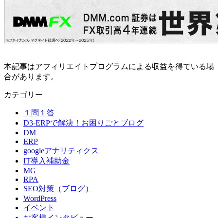
Link
共
有
本記事はアフィリエイトプログラムによる収益を得ている場
合があります。
カテゴリー
１問１答
D3-ERPで解決！お困りごとブログ
DM
ERP
googleアナリティクス
IT導入補助金
MG
RPA
SEO対策（ブログ）
WordPress
イベント
お客様インタビュー