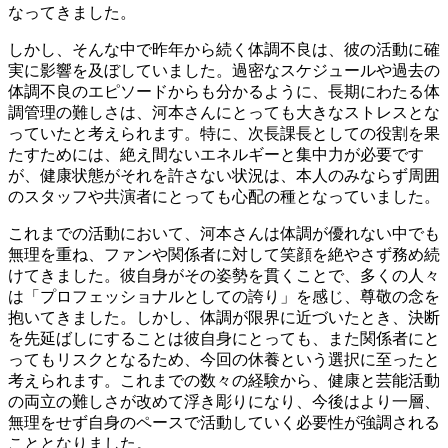
なってきました。
しかし、そんな中で昨年から続く体調不良は、彼の活動に確
実に影響を及ぼしていました。過密なスケジュールや過去の
体調不良のエピソードからも分かるように、長期にわたる体
調管理の難しさは、河本さんにとっても大きなストレスとな
っていたと考えられます。特に、次長課長としての役割を果
たすためには、絶え間ないエネルギーと集中力が必要です
が、健康状態がそれを許さない状況は、本人のみならず周囲
のスタッフや共演者にとっても心配の種となっていました。
これまでの活動において、河本さんは体調が優れない中でも
無理を重ね、ファンや関係者に対して笑顔を絶やさず務め続
けてきました。彼自身がその姿勢を貫くことで、多くの人々
は「プロフェッショナルとしての誇り」を感じ、尊敬の念を
抱いてきました。しかし、体調が限界に近づいたとき、決断
を先延ばしにすることは彼自身にとっても、また関係者にと
ってもリスクとなるため、今回の休養という選択に至ったと
考えられます。これまでの数々の経験から、健康と芸能活動
の両立の難しさが改めて浮き彫りになり、今後はより一層、
無理をせず自身のペースで活動していく必要性が強調される
こととなりました。