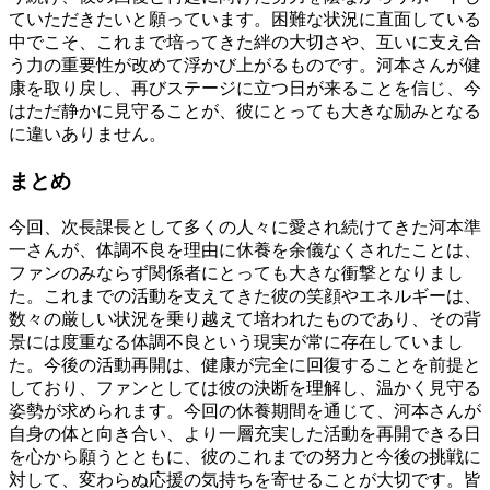
ていただきたいと願っています。困難な状況に直面している
中でこそ、これまで培ってきた絆の大切さや、互いに支え合
う力の重要性が改めて浮かび上がるものです。河本さんが健
康を取り戻し、再びステージに立つ日が来ることを信じ、今
はただ静かに見守ることが、彼にとっても大きな励みとなる
に違いありません。
まとめ
今回、次長課長として多くの人々に愛され続けてきた河本準
一さんが、体調不良を理由に休養を余儀なくされたことは、
ファンのみならず関係者にとっても大きな衝撃となりまし
た。これまでの活動を支えてきた彼の笑顔やエネルギーは、
数々の厳しい状況を乗り越えて培われたものであり、その背
景には度重なる体調不良という現実が常に存在していまし
た。今後の活動再開は、健康が完全に回復することを前提と
しており、ファンとしては彼の決断を理解し、温かく見守る
姿勢が求められます。今回の休養期間を通じて、河本さんが
自身の体と向き合い、より一層充実した活動を再開できる日
を心から願うとともに、彼のこれまでの努力と今後の挑戦に
対して、変わらぬ応援の気持ちを寄せることが大切です。皆