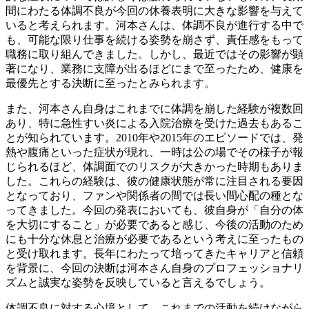
間にわたる体調不良が今回の休養表明に大きな影響を与えて
いると考えられます。河本さんは、体調不良が進行する中で
も、可能な限り仕事を続ける姿勢を崩さず、責任感をもって
職務に取り組んできました。しかし、最近ではその影響が顕
著になり、業務に支障が出るほどにまで至ったため、健康を
最優先とする決断に至ったとみられます。
また、河本さん自身はこれまでに体調を崩した経験が複数回
あり、特に急性すい炎による入院治療を受けた過去もあるこ
とが知られています。2010年や2015年のエピソードでは、発
熱や腹痛といった症状が現れ、一時は公の場でその様子が報
じられるほど、体調面でのリスクが大きかった時期もありま
した。これらの経験は、彼の健康状態が常に注目される要因
となっており、ファンや関係者の間では長い間心配の種とな
ってきました。今回の発表においても、彼自身が「自分の体
を大切にすること」が必要であると感じ、今後の活動のため
にも十分な休息と治療が必要であるという考えに至ったもの
と受け取れます。長年にわたって培ってきたキャリアと信頼
を背景に、今回の決断は河本さん自身のプロフェッショナリ
ズムと誠実な姿勢を反映していると言えるでしょう。
体調不良に対する心境として、これまでの活動を続けながら