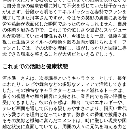
も自分自身の健康管理に対して不安を感じていた様子がうか
がえます。普段から明るくエネルギッシュな姿勢でファンを
魅了してきた河本さんですが、今はその笑顔の裏側にある苦
労や葛藤が表面化した瞬間であったのかもしれません。自身
の体調を顧みる中で、これまでの忙しさや過密なスケジュー
ルが影響していた可能性もあり、今後はより一層、健康を重
視した生活スタイルへの転換を図る意向が感じられます。フ
ァンとしては、その決断を理解し、彼がしっかりと回復に専
念できる環境を整えることが大切だといえるでしょう。
これまでの活動と健康状態
河本準一さんは、次長課長というキャラクターとして、長年
にわたりテレビや舞台などの多彩なメディアで活躍してきま
した。その独特なキャラクターとユーモア溢れるトークは、
多くの視聴者や舞台観客に支持され、業界内でも高い評価を
受けてきました。彼の存在感は、舞台上でのエネルギーや、
テレビ画面を通して伝わる親しみやすさにより、幅広い世代
から愛される理由となっています。数多くの番組で披露され
るその笑顔と機知に富んだコメントは、時に厳しい現実や困
難な状況に直面していても、周囲の人々に元気を与える力と