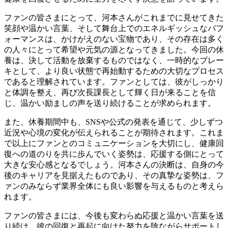
ファンの皆さまにとって、河本さんがこれまでに見せてきた
笑顔や温かい言葉、そして舞台上でのエネルギッシュなパフ
ォーマンスは、かけがえのない宝物であり、その存在は多く
の人々にとって希望や元気の源となってきました。今回の休
養は、決して活動を放棄するものではなく、一時的なブレー
キとして、より良い状態で再始動するための大切なプロセス
であると理解されています。ファンとしては、彼がしっかり
と体調を整え、再び次長課長として輝く日が来ることを信
じ、温かい励ましの声を送り続けることが求められます。
また、休養期間中も、SNSや公式の発表を通じて、少しずつ
近況や心境の変化が伝えられることが期待されます。これま
で以上にファンとのコミュニケーションを大切にし、健康回
復への道のりを共に歩んでいく姿勢は、応援する側にとって
大きな安心感となるでしょう。河本さんの決断は、自身の今
後のキャリアを見据えたものであり、その真摯な姿勢は、フ
ァンのみならず業界全体にも良い影響を与えるものと考えら
れます。
ファンの皆さまには、今後も変わらぬ応援と温かい言葉を送
り続け、彼の回復と再起に向けた努力を陰ながらサポートし