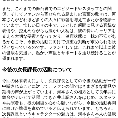
また、これまでの舞台裏でのエピソードやスタッフとの関
係、そしてファンから寄せられる励ましの言葉の数々は、河
本さんがどれほど多くの人々に影響を与えてきたかを物語っ
ています。忙しい日々の中で、ふとした瞬間に見せる真摯な
表情や、控えめながらも温かい人柄は、彼の長いキャリアを
支える大切な要素となっており、健康状態に一抹の不安があ
るからこそ、今後の活動に向けて慎重な判断が求められる状
況となっているのです。ファンとしては、これまで以上に彼
の健康を気遣い、温かい声援とサポートを送り続けることが
望まれます。
今後の次長課長の活動について
今回の休養表明により、次長課長としての今後の活動が一時
中断されることに対して、ファンの間ではさまざまな意見や
期待の声が上がっています。河本さんの相方として長年共に
舞台やテレビで活躍してきた井上聡さんをはじめ、スタッフ
や共演者も、彼の回復を心から願いながら、今後の活動再開
に向けた準備を進めていると伝えられています。もちろん、
次長課長というキャラクターの魅力は、河本さん本人の健康