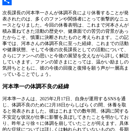
Copy
Link
共
次長課長の河本準一さんが体調不良により休養することが発
表されたのは、多くのファンや関係者にとって衝撃的なニュ
有
ースとなりました。今回の休養表明は、これまで河本さんが
積み重ねてきた活動の歴史や、健康面での苦労の背景があっ
たからこそ、慎重に決断されたものと考えられます。この記
事では、河本さんの体調不良に至った経緯、これまでの活動
や健康状態、そして今後の次長課長としての活動について、
さらにファンへの思いと今後の展望を交えながら詳しく解説
していきます。ファンの皆さまにとっては、温かい励ましの
気持ちとともに、彼の今後の回復と復帰を願う声が一層高ま
っていることでしょう。
河本準一の体調不良の経緯
河本準一さんは、2025年2月17日、自身が運用するSNSを通
じ、体調不良のために2月18日からしばらくの間、休養を取
ると発表されました。彼はこれまでの数年間、体調に関する
不安定な状況が仕事に影響を及ぼしてきたことを明かしてお
り、昨年より徐々に体調を崩していたことが伺えます。具体
的な症状については詳しくは触れられていないものの、長期