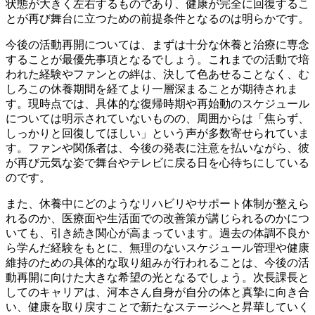
状態が大きく左右するものであり、健康が完全に回復するこ
とが再び舞台に立つための前提条件となるのは明らかです。
今後の活動再開については、まずは十分な休養と治療に専念
することが最優先事項となるでしょう。これまでの活動で培
われた経験やファンとの絆は、決して色あせることなく、む
しろこの休養期間を経てより一層深まることが期待されま
す。現時点では、具体的な復帰時期や再始動のスケジュール
については明示されていないものの、周囲からは「焦らず、
しっかりと回復してほしい」という声が多数寄せられていま
す。ファンや関係者は、今後の発表に注意を払いながら、彼
が再び元気な姿で舞台やテレビに戻る日を心待ちにしている
のです。
また、休養中にどのようなリハビリやサポート体制が整えら
れるのか、医療面や生活面での改善策が講じられるのかにつ
いても、引き続き関心が高まっています。過去の体調不良か
ら学んだ経験をもとに、無理のないスケジュール管理や健康
維持のための具体的な取り組みが行われることは、今後の活
動再開に向けた大きな希望の光となるでしょう。次長課長と
してのキャリアは、河本さん自身が自分の体と真摯に向き合
い、健康を取り戻すことで新たなステージへと昇華していく