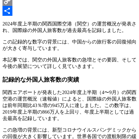
Messenger
Copy
Link
共
2024年度上半期の関西国際空港（関空）の運営概況が発表さ
れ、国際線の外国人旅客数が過去最高を記録しました
。
有
この記録的な数字の背景には、中国からの旅行客の回復傾向
が大きく寄与しています。
本記事では、関空の外国人旅客数の急増とその要因、そして
今後の展望について詳しく見ていきます。
記録的な外国人旅客数の実績
関西エアポートが発表した2024年度上半期（4〜9月）の関西
空港の運営概況（速報値）によると、国際線の外国人旅客数
は前年同期比43％増の945万人に達しました
。この数字は、
2019年度上半期の866万人を上回り、年度上半期としては過
去最高を記録しています。
この急増の背景には、新型コロナウイルスパンデミックから
の回復が大きく影響しています。世界各国での渡航制限の緩