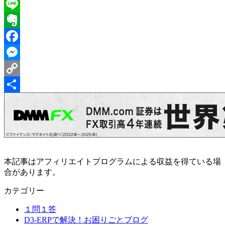
X
Line
Evernote
Facebook
Messenger
Copy
Link
共
有
本記事はアフィリエイトプログラムによる収益を得ている場
合があります。
カテゴリー
１問１答
D3-ERPで解決！お困りごとブログ