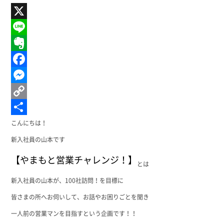
X
Line
Evernote
Facebook
Messenger
Copy
Link
共
こんにちは！
有
新入社員の山本です
【やまもと営業チャレンジ！】
とは
新入社員の山本が、100社訪問！を目標に
皆さまの所へお伺いして、お話やお困りごとを聞き
一人前の営業マンを目指すという企画です！！