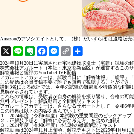
Amazonのアソシエイトとして、（株）だいずらぼ は適格販
X
Line
Evernote
Facebook
Messenger
Copy
共
Link
有
2024年10月20日に実施された宅地建物取引士（宅建）試験の
株式会社アガルート（本社：東京都新宿区）が運営するこのサ
解答速報と総評のYouTubeLIVE配信
アガルートアカデミーは、試験当日に「解答速報」「総評」「合格
この配信は会員登録不要で誰でも無料で視聴することができ、
講師3名による総評では、今年の試験の難易度や特徴的な問題
見解が示されています。
これらの情報は、受験者が自身の解答を振り返り、合格の可能
無料プレゼント：解説動画と全問解説テキスト
アガルートアカデミーは、さらなるサポートとして「令和6年
この特典は以下の内容を含んでいます。
１．2024年度（令和6年度）本試験の重要問題のピックアップ
２．正解肢予想と「解答に必要な考え方」を含めた解説
３．2024年度（令和6年度）本試験の徹底解説テキスト
解説動画は2024年11月上旬頃、解説テキストは2025年4月頃