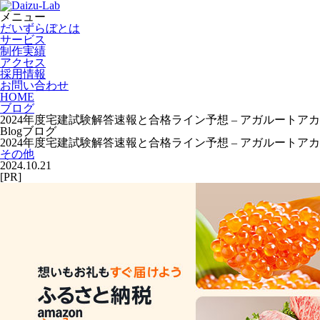
メニュー
だいずらぼとは
サービス
制作実績
アクセス
採用情報
お問い合わせ
HOME
ブログ
2024年度宅建試験解答速報と合格ライン予想 – アガルート
Blog
ブログ
2024年度宅建試験解答速報と合格ライン予想 – アガルート
その他
2024.10.21
[PR]