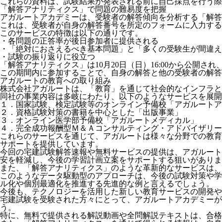
これらの資料は、試験結果が発表される前に自己採点を行う際
「解答アナリティクス」で問題の難易度を把握
アガルートアカデミーは、受験者の解答傾向を分析する「解答
これは、受験者が自身の解答番号を所定のフォームに入力する
このサービスの特徴は以下の通りです。
・各問題の正答率が後日参加者に提供される
・「絶対におさえるべき基本問題」と「多くの受験生が間違え
・試験の振り返りに役立つ
「解答アナリティクス」は10月20日（日）16:00から公開さ
この期間内に参加することで、自身の解答と他の受験者の解答
アガルートの教育への取り組み
株式会社アガルートは、「教育」を通じて社会的なインフラと
同社の事業内容は多岐にわたり、以下のようなサービスを展開
１．国家試験、検定試験等のオンライン予備校「アガルートア
２．資格試験対策の書籍を中心とした「出版事業」
３．オンライン医学部予備校「アガルートメディカル」
４．完全成功報酬型Ｍ＆Ａコンサルティング・アドバイザリーサ
これらのサービスを通じて、アガルートは様々な分野での教育
サポートを提供しています。
今回の宅建試験解答速報や無料サービスの提供は、アガルート
安を軽減し、今後の学習計画立案をサポートする狙いがありま
また、「解答アナリティクス」のような革新的なサービスは、
このようなデータ駆動型のアプローチは、今後の試験対策や学
ル化や個別最適化を推進する先進的な例と言えるでしょう。
今後も、テクノロジーを活用した新しい教育サービスの開発や
宅建試験を受験された方々にとって、アガルートアカデミー
う。
特に、無料で提供される解説動画や全問解説テキストは、合格