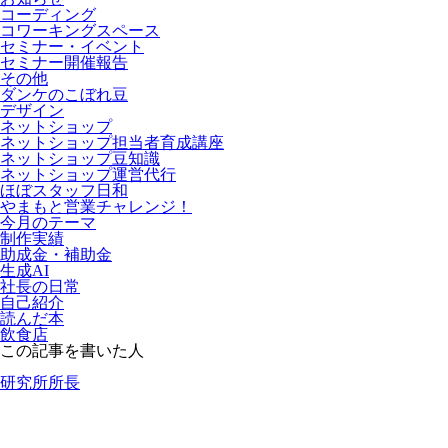
コーディング
コワーキングスペース
セミナー・イベント
セミナー開催報告
その他
ダンケのこぼれ豆
デザイン
ネットショップ
ネットショップ担当者育成講座
ネットショップ豆知識
ネットショップ運営代行
ほぼスタッフ日和
やまもと営業チャレンジ！
今月のテーマ
制作実績
助成金・補助金
生成AI
社長の日常
自己紹介
読んだ本
飲食店
この記事を書いた人
研究所所長