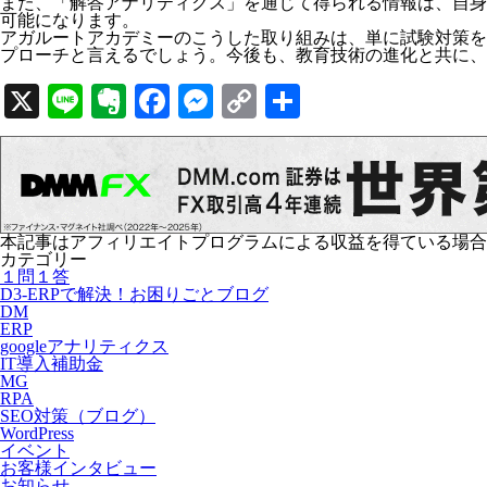
また、「解答アナリティクス」を通じて得られる情報は、自身
可能になります。
アガルートアカデミーのこうした取り組みは、単に試験対策を
プローチと言えるでしょう。今後も、教育技術の進化と共に、
X
Line
Evernote
Facebook
Messenger
Copy
共
Link
有
本記事はアフィリエイトプログラムによる収益を得ている場合
カテゴリー
１問１答
D3-ERPで解決！お困りごとブログ
DM
ERP
googleアナリティクス
IT導入補助金
MG
RPA
SEO対策（ブログ）
WordPress
イベント
お客様インタビュー
お知らせ