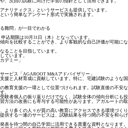
や、次回の試験に向けた学習の指針として活用できます。
アナリティクス」というサービスも提供しています。
という簡単なアンケート形式で実施されます。
る難問」が一目でわかる
れ、申込期限は10月31日（木）となっています。
傾向を比較することができ、より客観的な自己評価が可能にな
なることを目指しています。
しています。
カデミー」
ービス「AGAROOT M&Aアドバイザリー」
支援と人材育成に貢献しています。特に、宅建試験のような国
の教育支援の一環として位置づけられます。試験直後の不安な
す。
受験者個人の振り返りだけでなく、試験全体の傾向分析にも役
習方法の改善にも寄与する可能性があります。アガルートの取
、より多くの人々が質の高い教育にアクセスできる環境づくり
が提供する一連のサービスは、試験結果を待つ間の不安を和ら
発表を待つ間の自己学習に活用できる貴重な資料となります。