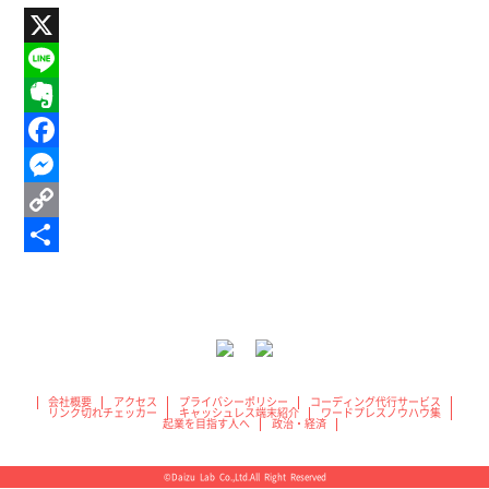
X
Line
Evernote
Facebook
Messenger
Copy
Link
共
有
会社概要
アクセス
プライバシーポリシー
コーディング代行サービス
リンク切れチェッカー
キャッシュレス端末紹介
ワードプレスノウハウ集
起業を目指す人へ
政治・経済
©Daizu Lab Co.,Ltd.All Right Reserved