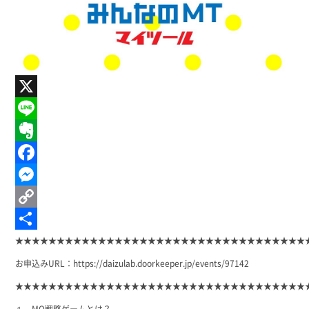
X
Line
Evernote
Facebook
Messenger
Copy
Link
共
★★★★★★★★★★★★★★★★★★★★★★★★★★★★★★★★★★★
有
お申込みURL：
https://daizulab.doorkeeper.jp/events/97142
★★★★★★★★★★★★★★★★★★★★★★★★★★★★★★★★★★★