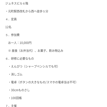
ジュネスビル６階
・元町駅西改札から西へ徒歩５分
４．定員
12名
５．参加費
お一人：10,000円
※ 昼食（お弁当代）、お菓子、飲み物込み
６．研修に必要なもの
・えんぴつ（シャープペンシルでも可）
・消しゴム
・電卓（ボタンの大きなもの/スマホの電卓当は不可）
・30cmものさし
・100回帳
７．主催