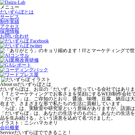
メニュー
だいずらぼとは
サービス
制作実績
アクセス
採用情報
お問い合わせ
About us
だいずらぼとは
だいずらぼは、お豆の「だいず」を売っている会社ではありま
ＩＴとマーケティングでお客さまを笑顔にするWEB制作会社
「だいず」は、ご存知のとおり、醤油、味噌、豆腐、納豆は大
在まで、さまざまな形で私たちの生活に貢献しています。
「らぼ」は、実験室や研究室という意味がありますが、語源は
「だいずらぼ」は、あなたの生活そのものに、あなたの生活を
品を生み続ける」という決意を込めて名づけました。
イラスト：ニシハマカオリ
会社概要
Service
だいずらぼでできること！