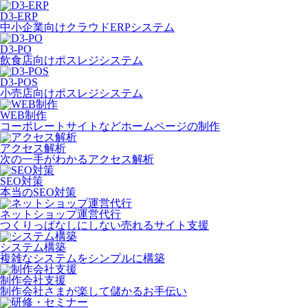
D3-ERP
中小企業向けクラウドERPシステム
D3-PO
飲食店向けポスレジシステム
D3-POS
小売店向けポスレジシステム
WEB制作
コーポレートサイトなどホームページの制作
アクセス解析
次の一手がわかるアクセス解析
SEO対策
本当のSEO対策
ネットショップ運営代行
つくりっぱなしにしない売れるサイト支援
システム構築
複雑なシステムをシンプルに構築
制作会社支援
制作会社さまが楽して儲かるお手伝い