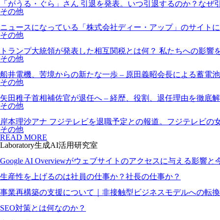
「がうる・ぐら」さん 引退を発表。いつ引退するのか？なぜ
その他
ニュースになっている「株式会社ディー・アップ」のサイトに
その他
トランプ大統領が発表した相互関税とは何？ 私たちへの影響
その他
船井電機、苦境からの新たな一歩 – 原田義昭会長による蓄電
その他
矢田稚子首相補佐官が退任へ – 経歴、役割、退任理由を徹底
その他
岸本理沙アナ フジテレビを退職予定との報道。フジテレビの
その他
READ MORE
Laboratory
生成AI活用研究室
Google AI Overviewがウェブサイトのアクセスに与える影
生産性を上げるのは社員の仕事か？社長の仕事か？
事業再構築の支援について｜非接触型ビジネスモデルへの転換
SEO対策とは何なのか？