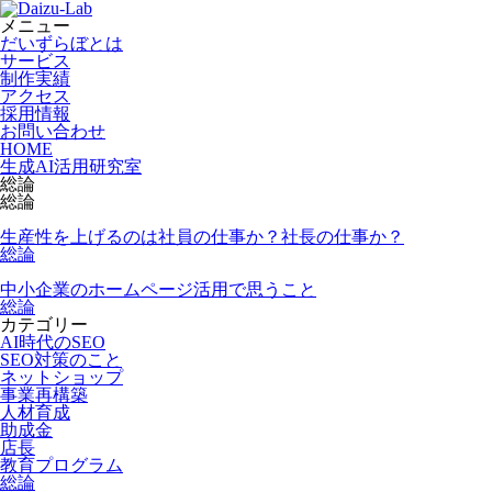
メニュー
だいずらぼとは
サービス
制作実績
アクセス
採用情報
お問い合わせ
HOME
生成AI活用研究室
総論
総論
生産性を上げるのは社員の仕事か？社長の仕事か？
総論
中小企業のホームページ活用で思うこと
総論
カテゴリー
AI時代のSEO
SEO対策のこと
ネットショップ
事業再構築
人材育成
助成金
店長
教育プログラム
総論