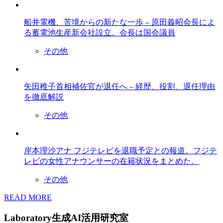
船井電機、苦境からの新たな一歩 – 原田義昭会長によ
る蓄電池生産新会社設立。会長は国会議員
その他
矢田稚子首相補佐官が退任へ – 経歴、役割、退任理由
を徹底解説
その他
岸本理沙アナ フジテレビを退職予定との報道。フジテ
レビの女性アナウンサーの在籍状況をまとめた。
その他
READ MORE
Laboratory
生成AI活用研究室