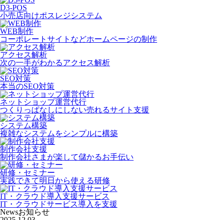
D3-POS
小売店向けポスレジシステム
WEB制作
コーポレートサイトなどホームページの制作
アクセス解析
次の一手がわかるアクセス解析
SEO対策
本当のSEO対策
ネットショップ運営代行
つくりっぱなしにしない売れるサイト支援
システム構築
複雑なシステムをシンプルに構築
制作会社支援
制作会社さまが楽して儲かるお手伝い
研修・セミナー
実践できて明日から使える研修
IT・クラウド導入支援サービス
IT・クラウドサービス導入を支援
News
お知らせ
2025.12.03