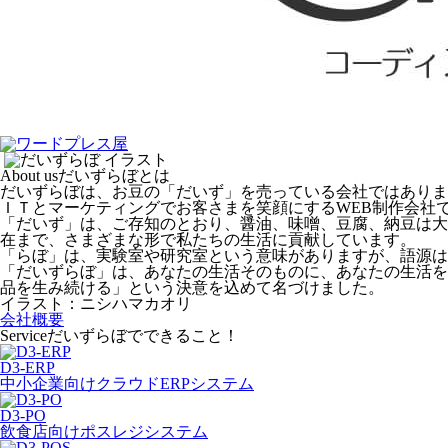
About us
だいずらぼとは
だいずらぼは、お豆の「だいず」を売っている会社ではありま
ＩＴとマーケティングでお客さまを笑顔にするWEB制作会社
「だいず」は、ご存知のとおり、醤油、味噌、豆腐、納豆は大
在まで、さまざまな形で私たちの生活に貢献しています。
「らぼ」は、実験室や研究室という意味がありますが、語源は
「だいずらぼ」は、あなたの生活そのものに、あなたの生活を
品を生み続ける」という決意を込めて名づけました。
イラスト：ニシハマカオリ
会社概要
Service
だいずらぼでできること！
D3-ERP
中小企業向けクラウドERPシステム
D3-PO
飲食店向けポスレジシステム