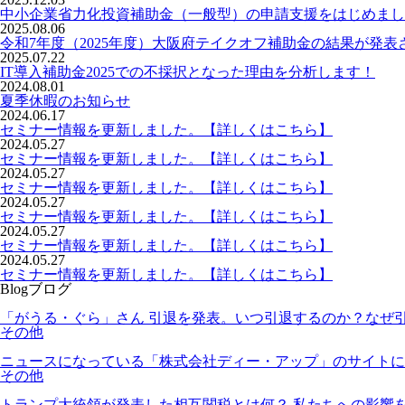
中小企業省力化投資補助金（一般型）の申請支援をはじめまし
2025.08.06
令和7年度（2025年度）大阪府テイクオフ補助金の結果が発表
2025.07.22
IT導入補助金2025での不採択となった理由を分析します！
2024.08.01
夏季休暇のお知らせ
2024.06.17
セミナー情報を更新しました。【詳しくはこちら】
2024.05.27
セミナー情報を更新しました。【詳しくはこちら】
2024.05.27
セミナー情報を更新しました。【詳しくはこちら】
2024.05.27
セミナー情報を更新しました。【詳しくはこちら】
2024.05.27
セミナー情報を更新しました。【詳しくはこちら】
2024.05.27
セミナー情報を更新しました。【詳しくはこちら】
Blog
ブログ
「がうる・ぐら」さん 引退を発表。いつ引退するのか？なぜ
その他
ニュースになっている「株式会社ディー・アップ」のサイトに
その他
トランプ大統領が発表した相互関税とは何？ 私たちへの影響