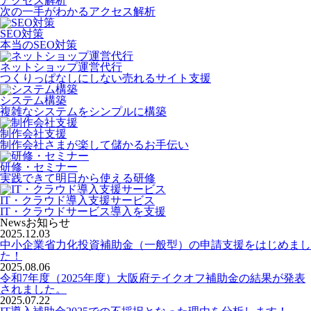
アクセス解析
次の一手がわかるアクセス解析
SEO対策
本当のSEO対策
ネットショップ運営代行
つくりっぱなしにしない売れるサイト支援
システム構築
複雑なシステムをシンプルに構築
制作会社支援
制作会社さまが楽して儲かるお手伝い
研修・セミナー
実践できて明日から使える研修
IT・クラウド導入支援サービス
IT・クラウドサービス導入を支援
News
お知らせ
2025.12.03
中小企業省力化投資補助金（一般型）の申請支援をはじめまし
た！
2025.08.06
令和7年度（2025年度）大阪府テイクオフ補助金の結果が発表
されました。
2025.07.22