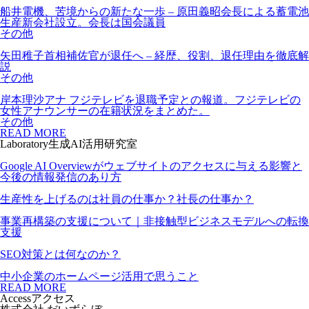
船井電機、苦境からの新たな一歩 – 原田義昭会長による蓄電池
生産新会社設立。会長は国会議員
その他
矢田稚子首相補佐官が退任へ – 経歴、役割、退任理由を徹底解
説
その他
岸本理沙アナ フジテレビを退職予定との報道。フジテレビの
女性アナウンサーの在籍状況をまとめた。
その他
READ MORE
Laboratory
生成AI活用研究室
Google AI Overviewがウェブサイトのアクセスに与える影響と
今後の情報発信のあり方
生産性を上げるのは社員の仕事か？社長の仕事か？
事業再構築の支援について｜非接触型ビジネスモデルへの転換
支援
SEO対策とは何なのか？
中小企業のホームページ活用で思うこと
READ MORE
Access
アクセス