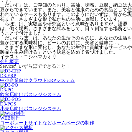
です。
「だいず」は、ご存知のとおり、醤油、味噌、豆腐、納豆は大
豆からできています。また、美容と健康のための食品として使
われているケースもあります。このようにだいずは、昔から現
在まで、さまざまな形で私たちの生活に貢献しています。
「らぼ」は、実験室や研究室という意味がありますが、語源
は、働く場所。さまざまな試みをして、日々創造する場所とい
うことで付けました。
「だいずらぼ」は、あなたの生活そのものに、あなたの生活を
豊かにする調味料に、ビールのお供に、美容と健康に…。
「さまざまな形に変化し、あなたの生活に貢献するサービスや
製品を生み続ける」という決意を込めて名づけました。
イラスト：ニシハマカオリ
会社概要
Service
だいずらぼでできること！
D3-ERP
中小企業向けクラウドERPシステム
D3-PO
飲食店向けポスレジシステム
D3-POS
小売店向けポスレジシステム
WEB制作
コーポレートサイトなどホームページの制作