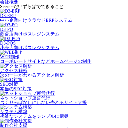
会社概要
Service
だいずらぼでできること！
D3-ERP
中小企業向けクラウドERPシステム
D3-PO
飲食店向けポスレジシステム
D3-POS
小売店向けポスレジシステム
WEB制作
コーポレートサイトなどホームページの制作
アクセス解析
次の一手がわかるアクセス解析
SEO対策
本当のSEO対策
ネットショップ運営代行
つくりっぱなしにしない売れるサイト支援
システム構築
複雑なシステムをシンプルに構築
制作会社支援