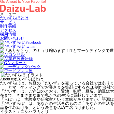
メニュー
だいずらぼとは
サービス
制作実績
アクセス
採用情報
お問い合わせ
About us
だいずらぼとは
だいずらぼは、お豆の「だいず」を売っている会社ではありま
ＩＴとマーケティングでお客さまを笑顔にするWEB制作会社
「だいず」は、ご存知のとおり、醤油、味噌、豆腐、納豆は大
在まで、さまざまな形で私たちの生活に貢献しています。
「らぼ」は、実験室や研究室という意味がありますが、語源は
「だいずらぼ」は、あなたの生活そのものに、あなたの生活を
品を生み続ける」という決意を込めて名づけました。
イラスト：ニシハマカオリ