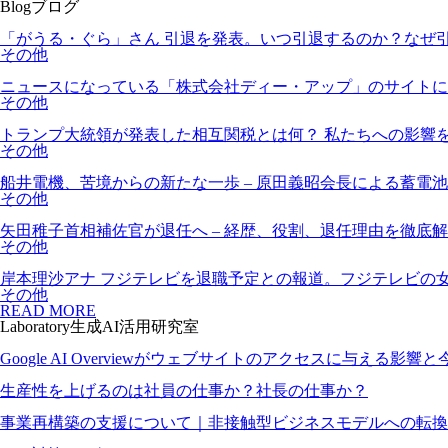
Blog
ブログ
「がうる・ぐら」さん 引退を発表。いつ引退するのか？なぜ
その他
ニュースになっている「株式会社ディー・アップ」のサイトに
その他
トランプ大統領が発表した相互関税とは何？ 私たちへの影響
その他
船井電機、苦境からの新たな一歩 – 原田義昭会長による蓄電
その他
矢田稚子首相補佐官が退任へ – 経歴、役割、退任理由を徹底
その他
岸本理沙アナ フジテレビを退職予定との報道。フジテレビの
その他
READ MORE
Laboratory
生成AI活用研究室
Google AI Overviewがウェブサイトのアクセスに与える影
生産性を上げるのは社員の仕事か？社長の仕事か？
事業再構築の支援について｜非接触型ビジネスモデルへの転換