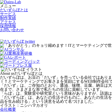
メニュー
だいずらぼとは
サービス
制作実績
アクセス
採用情報
お問い合わせ
About us
だいずらぼとは
だいずらぼは、お豆の「だいず」を売っている会社ではありま
ＩＴとマーケティングでお客さまを笑顔にするWEB制作会社
「だいず」は、ご存知のとおり、醤油、味噌、豆腐、納豆は大
在まで、さまざまな形で私たちの生活に貢献しています。
「らぼ」は、実験室や研究室という意味がありますが、語源は
「だいずらぼ」は、あなたの生活そのものに、あなたの生活を
品を生み続ける」という決意を込めて名づけました。
イラスト：ニシハマカオリ
会社概要