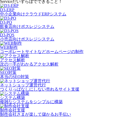
Service
だいずらぼでできること！
D3-ERP
中小企業向けクラウドERPシステム
D3-PO
飲食店向けポスレジシステム
D3-POS
小売店向けポスレジシステム
WEB制作
コーポレートサイトなどホームページの制作
アクセス解析
次の一手がわかるアクセス解析
SEO対策
本当のSEO対策
ネットショップ運営代行
つくりっぱなしにしない売れるサイト支援
システム構築
複雑なシステムをシンプルに構築
制作会社支援
制作会社さまが楽して儲かるお手伝い