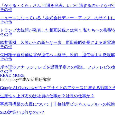
「がうる・ぐら」さん 引退を発表。いつ引退するのか？なぜ
その他
ニュースになっている「株式会社ディー・アップ」のサイトに
その他
トランプ大統領が発表した相互関税とは何？ 私たちへの影響
その他
船井電機、苦境からの新たな一歩 – 原田義昭会長による蓄電
その他
矢田稚子首相補佐官が退任へ – 経歴、役割、退任理由を徹底
その他
岸本理沙アナ フジテレビを退職予定との報道。フジテレビの
その他
READ MORE
Laboratory
生成AI活用研究室
Google AI Overviewがウェブサイトのアクセスに与える影
生産性を上げるのは社員の仕事か？社長の仕事か？
事業再構築の支援について｜非接触型ビジネスモデルへの転換
SEO対策とは何なのか？