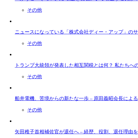
その他
ニュースになっている「株式会社ディー・アップ」のサ
その他
トランプ大統領が発表した相互関税とは何？ 私たちへ
その他
船井電機、苦境からの新たな一歩 – 原田義昭会長によ
その他
矢田稚子首相補佐官が退任へ – 経歴、役割、退任理由