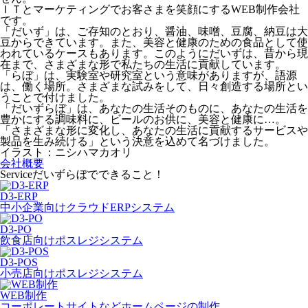
ＩＴとマーケティングでお客さまを笑顔にするWEB制作会社
です。
「だいず」は、ご存知のとおり、醤油、味噌、豆腐、納豆は大
豆からできています。また、美容と健康のための食品として使
われているケースもあります。このようにだいずは、昔から現
在まで、さまざまな形で私たちの生活に貢献しています。
「らぼ」は、実験室や研究室という意味がありますが、語源
は、働く場所。さまざまな試みをして、日々創造する場所とい
うことで付けました。
「だいずらぼ」は、あなたの生活そのものに、あなたの生活を
豊かにする調味料に、ビールのお供に、美容と健康に…。
「さまざまな形に変化し、あなたの生活に貢献するサービスや
製品を生み続ける」という決意を込めて名づけました。
イラスト：ニシハマカオリ
会社概要
Service
だいずらぼでできること！
D3-ERP
中小企業向けクラウドERPシステム
D3-PO
飲食店向けポスレジシステム
D3-POS
小売店向けポスレジシステム
WEB制作
コーポレートサイトなどホームページの制作