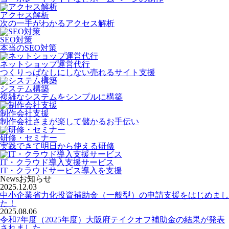
アクセス解析
次の一手がわかるアクセス解析
SEO対策
本当のSEO対策
ネットショップ運営代行
つくりっぱなしにしない売れるサイト支援
システム構築
複雑なシステムをシンプルに構築
制作会社支援
制作会社さまが楽して儲かるお手伝い
研修・セミナー
実践できて明日から使える研修
IT・クラウド導入支援サービス
IT・クラウドサービス導入を支援
News
お知らせ
2025.12.03
中小企業省力化投資補助金（一般型）の申請支援をはじめまし
た！
2025.08.06
令和7年度（2025年度）大阪府テイクオフ補助金の結果が発表
されました。