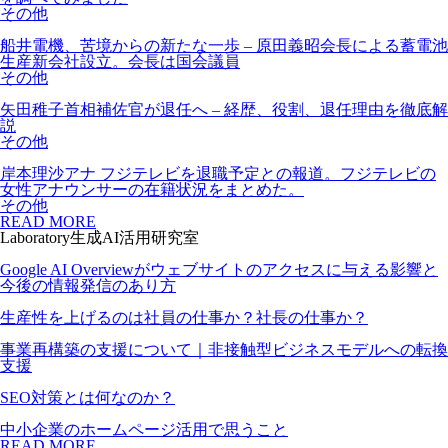
その他
船井電機、苦境からの新たな一歩 – 原田義昭会長による蓄電池
生産新会社設立。会長は国会議員
その他
矢田稚子首相補佐官が退任へ – 経歴、役割、退任理由を徹底解
説
その他
岸本理沙アナ フジテレビを退職予定との報道。フジテレビの
女性アナウンサーの在籍状況をまとめた。
その他
READ MORE
Laboratory
生成AI活用研究室
Google AI Overviewがウェブサイトのアクセスに与える影響と
今後の情報発信のあり方
生産性を上げるのは社員の仕事か？社長の仕事か？
事業再構築の支援について｜非接触型ビジネスモデルへの転換
支援
SEO対策とは何なのか？
中小企業のホームページ活用で思うこと
READ MORE