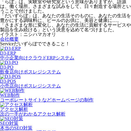
「らぼ」は、実験室や研究室という意味がありますが、語源
は、働く場所。さまざまな試みをして、日々創造する場所とい
うことで付けました。
「だいずらぼ」は、あなたの生活そのものに、あなたの生活を
豊かにする調味料に、ビールのお供に、美容と健康に…。
「さまざまな形に変化し、あなたの生活に貢献するサービスや
製品を生み続ける」という決意を込めて名づけました。
イラスト：ニシハマカオリ
会社概要
Service
だいずらぼでできること！
D3-ERP
中小企業向けクラウドERPシステム
D3-PO
飲食店向けポスレジシステム
D3-POS
小売店向けポスレジシステム
WEB制作
コーポレートサイトなどホームページの制作
アクセス解析
次の一手がわかるアクセス解析
SEO対策
本当のSEO対策