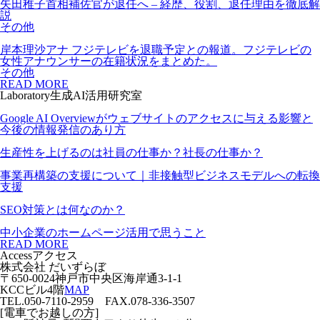
矢田稚子首相補佐官が退任へ – 経歴、役割、退任理由を徹底解
説
その他
岸本理沙アナ フジテレビを退職予定との報道。フジテレビの
女性アナウンサーの在籍状況をまとめた。
その他
READ MORE
Laboratory
生成AI活用研究室
Google AI Overviewがウェブサイトのアクセスに与える影響と
今後の情報発信のあり方
生産性を上げるのは社員の仕事か？社長の仕事か？
事業再構築の支援について｜非接触型ビジネスモデルへの転換
支援
SEO対策とは何なのか？
中小企業のホームページ活用で思うこと
READ MORE
Access
アクセス
株式会社 だいずらぼ
〒650-0024神戸市中央区海岸通3-1-1
KCCビル4階
MAP
TEL.050-7110-2959 FAX.078-336-3507
[電車でお越しの方]