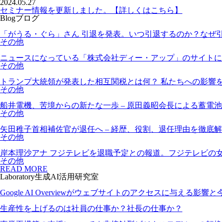
2024.05.27
セミナー情報を更新しました。【詳しくはこちら】
Blog
ブログ
「がうる・ぐら」さん 引退を発表。いつ引退するのか？なぜ
その他
ニュースになっている「株式会社ディー・アップ」のサイトに
その他
トランプ大統領が発表した相互関税とは何？ 私たちへの影響
その他
船井電機、苦境からの新たな一歩 – 原田義昭会長による蓄電
その他
矢田稚子首相補佐官が退任へ – 経歴、役割、退任理由を徹底
その他
岸本理沙アナ フジテレビを退職予定との報道。フジテレビの
その他
READ MORE
Laboratory
生成AI活用研究室
Google AI Overviewがウェブサイトのアクセスに与える影
生産性を上げるのは社員の仕事か？社長の仕事か？