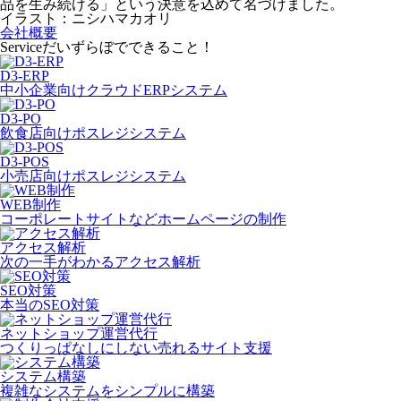
品を生み続ける」という決意を込めて名づけました。
イラスト：ニシハマカオリ
会社概要
Service
だいずらぼでできること！
D3-ERP
中小企業向けクラウドERPシステム
D3-PO
飲食店向けポスレジシステム
D3-POS
小売店向けポスレジシステム
WEB制作
コーポレートサイトなどホームページの制作
アクセス解析
次の一手がわかるアクセス解析
SEO対策
本当のSEO対策
ネットショップ運営代行
つくりっぱなしにしない売れるサイト支援
システム構築
複雑なシステムをシンプルに構築