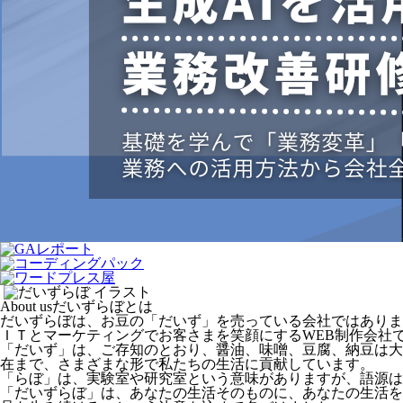
About us
だいずらぼとは
だいずらぼは、お豆の「だいず」を売っている会社ではありま
ＩＴとマーケティングでお客さまを笑顔にするWEB制作会社
「だいず」は、ご存知のとおり、醤油、味噌、豆腐、納豆は大
在まで、さまざまな形で私たちの生活に貢献しています。
「らぼ」は、実験室や研究室という意味がありますが、語源は
「だいずらぼ」は、あなたの生活そのものに、あなたの生活を