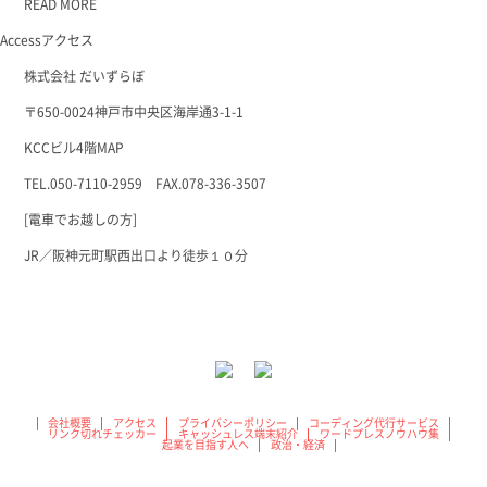
READ MORE
Access
アクセス
株式会社 だいずらぼ
〒650-0024神戸市中央区海岸通3-1-1
KCCビル4階
MAP
TEL.050-7110-2959 FAX.078-336-3507
[電車でお越しの方]
JR／阪神元町駅西出口より徒歩１０分
会社概要
アクセス
プライバシーポリシー
コーディング代行サービス
リンク切れチェッカー
キャッシュレス端末紹介
ワードプレスノウハウ集
起業を目指す人へ
政治・経済