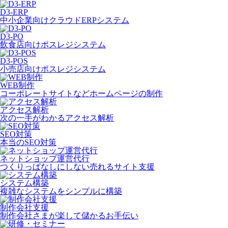
D3-ERP
中小企業向けクラウドERPシステム
D3-PO
飲食店向けポスレジシステム
D3-POS
小売店向けポスレジシステム
WEB制作
コーポレートサイトなどホームページの制作
アクセス解析
次の一手がわかるアクセス解析
SEO対策
本当のSEO対策
ネットショップ運営代行
つくりっぱなしにしない売れるサイト支援
システム構築
複雑なシステムをシンプルに構築
制作会社支援
制作会社さまが楽して儲かるお手伝い