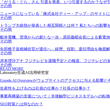
「がうる・ぐら」さん 引退を発表。いつ引退するのか？なぜ
その他
ニュースになっている「株式会社ディー・アップ」のサイトに
その他
トランプ大統領が発表した相互関税とは何？ 私たちへの影響
その他
船井電機、苦境からの新たな一歩 – 原田義昭会長による蓄電
その他
矢田稚子首相補佐官が退任へ – 経歴、役割、退任理由を徹底
その他
岸本理沙アナ フジテレビを退職予定との報道。フジテレビの
その他
READ MORE
Laboratory
生成AI活用研究室
Google AI Overviewがウェブサイトのアクセスに与える影
生産性を上げるのは社員の仕事か？社長の仕事か？
事業再構築の支援について｜非接触型ビジネスモデルへの転換
SEO対策とは何なのか？