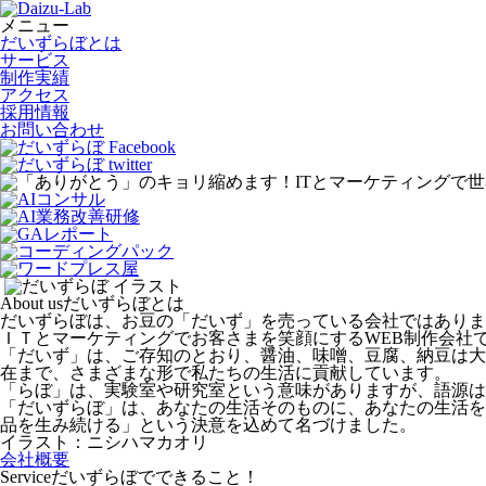
メニュー
だいずらぼとは
サービス
制作実績
アクセス
採用情報
お問い合わせ
About us
だいずらぼとは
だいずらぼは、お豆の「だいず」を売っている会社ではありま
ＩＴとマーケティングでお客さまを笑顔にするWEB制作会社
「だいず」は、ご存知のとおり、醤油、味噌、豆腐、納豆は大
在まで、さまざまな形で私たちの生活に貢献しています。
「らぼ」は、実験室や研究室という意味がありますが、語源は
「だいずらぼ」は、あなたの生活そのものに、あなたの生活を
品を生み続ける」という決意を込めて名づけました。
イラスト：ニシハマカオリ
会社概要
Service
だいずらぼでできること！